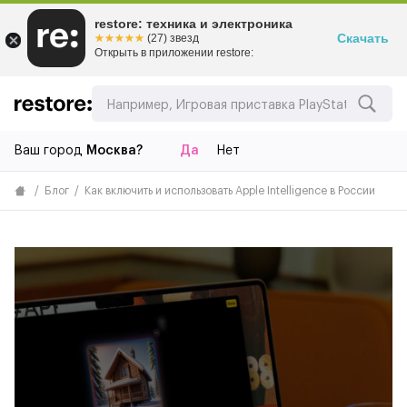
restore: техника и электроника
Скачать
☆☆☆☆☆
★★★★★
(27) звезд
Открыть в приложении restore:
Ваш город
Москва?
Да
Нет
Блог
Как включить и использовать Apple Intelligence в России