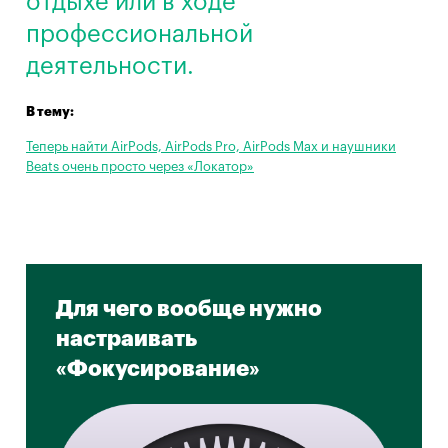
отдыхе или в ходе
профессиональной
деятельности.
В тему:
Теперь найти AirPods, AirPods Pro, AirPods Max и наушники
Beats очень просто через «Локатор»
Для чего вообще нужно
настраивать
«Фокусирование»