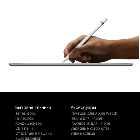
Быстрая зарядка
У Stockwell II есть возможность быстрой
зарядки, так что вы можете отправиться в путь
в любой момент. При зарядке колонки в течении
20 минут вы получите 6 часов портативного
звучания. А за 5 часов аккумулятор зарядится
полностью.
Бытовая техника
Аксессуары
Телевизоры
Ремешки для Apple Watch
Пылесосы
Чехлы для iPhone
Кондиционеры
Powerbank для iPhone
СВЧ печи
Зарядные устройства
Стиральные машины
Умные кольца
Холодильники