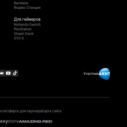
Вытяжки
Яндекс Станция
Для геймеров
Nintendo Switch
PlayStation
Steam Deck
GTA 6
Настройте свой звук
На верхней панели Stockwell II находятся
регуляторы баса, высоких частот и громкости,
что позволяет вам точно настроить звучание
в соответствии с вашими предпочтениям.
Участник
ости
Оферта для партнера
Карта сайта