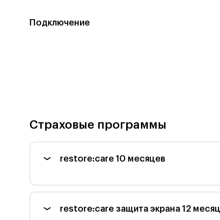
Подключение
Страховые программы
restore:care 10 месяцев
Stockwell II
На верхней панели Stockwell II находятся
restore:care защита экрана 12 меся
регуляторы баса, высоких частот и громкости,