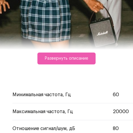
Развернуть описание
ке.
зданная для жизни в движении,
Минимальная частота, Гц
60
едения музыки.
Максимальная частота, Гц
20000
Отношение сигнал/шум, дБ
80