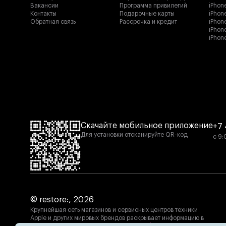
Вакансии
Программа привилегий
iPhon
Контакты
Подарочные карты
iPhon
Обратная связь
Рассрочка и кредит
iPhone
iPhon
iPhon
Разнонаправленный звук
Stockwell II использует конструкцию Blumlein
Stereo Sound для всенаправленного звучания,
которое погрузит вас в вашу музыку,
Скачайте мобильное приложение
+7 
в помещении или на улице.
Для установки отсканируйте QR-код
с 9:
© restore:, 2026
Крупнейшая сеть магазинов и сервисных центров техники
Apple и других мировых брендов раскрывает информацию в