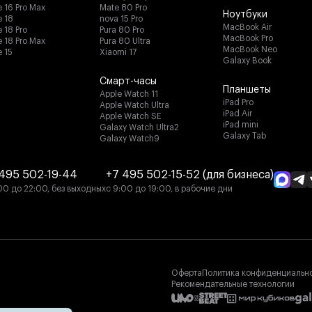
e 16 Pro Max
Mate 80 Pro
Ноутбуки
e 18
nova 15 Pro
MacBook Air
 18 Pro
Pura 80 Pro
MacBook Pro
e 18 Pro Max
Pura 80 Ultra
MacBook Neo
e 15
Xiaomi 17
Galaxy Book
Смарт-часы
Планшеты
Apple Watch 11
iPad Pro
Apple Watch Ultra
Защита от влаги по стандарту
iPad Air
Apple Watch SE
iPad mini
Galaxy Watch Ultra2
IPX4
Galaxy Tab
Galaxy Watch9
Stockwell II обладает защитой от воздействия
495 502-19-44
+7 495 502-15-52 (для бизнеса)
влаги по стандарту IPX4, поэтому он способен
противостоять брызгам воды.
00 до 22:00, без выходных
с 9:00 до 19:00, в рабочие дни
Оферта
Политика конфиденциальн
Рекомендательные технологии