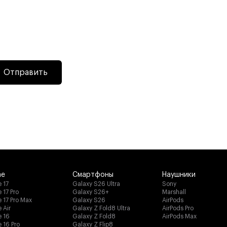
Подключение нескольких
Bluetooth-устройств
Вы можете легко подключить колонку сразу
к двум источникам звука и переключаться между
Отправить
ними.
ne
Смартфоны
Наушники
 17
Galaxy S26 Ultra
Sony
 17 Pro
Galaxy S26+
Marshall
e 17 Pro Max
Galaxy S26
AirPods
 Air
Galaxy Z Fold8 Ultra
AirPods Pro
e 16
Galaxy Z Fold8
AirPods Max
 16 Pro
Galaxy Z Flip8