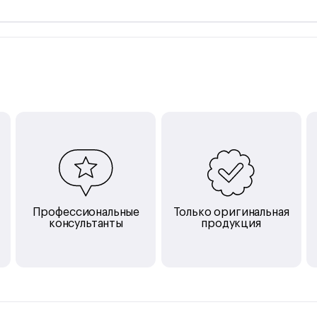
Небольшой размер корпуса и ремешок для
переноски, вдохновленный дизайном гитары,
делают эту колонку идеальным выбором чтобы
взять музыку с собой.
Профессиональные
Только оригинальная
консультанты
продукция