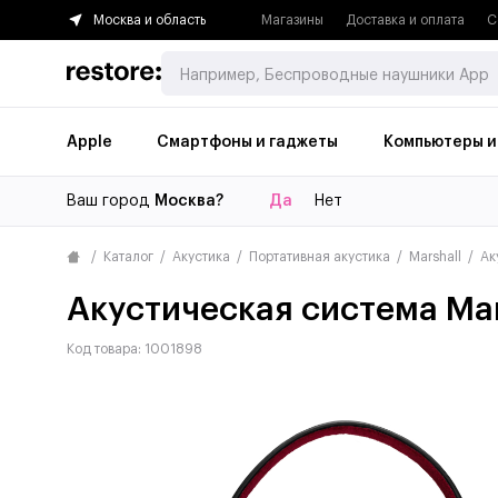
Москва и область
Магазины
Доставка и оплата
С
Apple
Смартфоны и гаджеты
Компьютеры и
Ваш город
Москва?
Да
Нет
Каталог
Акустика
Портативная акустика
Marshall
Ак
Акустическая система Mars
Код товара: 1001898