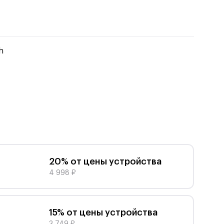
h
20% от цены устройства
4 998 ₽
Крепкий и надёжный корпус
Stockwell II имеет корпус с силиконовым
15% от цены устройства
покрытием, стальную решётку и защиту