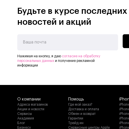
Будьте в курсе последних
Bluetooth 5.0
новостей и акций
Stockwell II поддерживает технологию
Bluetooth 5.0. Воспроизводите музыку с любого
Bluetooth-устройства на расстоянии
до 30 футов от динамика.
Ваша почта
Нажимая на кнопку, я даю
согласие на обработку
персональных данных
и получение рекламной
информации
О компании
Помощь
iPho
Адреса магазинов
Где мой заказ?
iPhone
Акции и новости
Доставка и оплата
iPhone
Сервисы
Обмен и возврат
iPhon
Академия
Гарантии
iPhone
Блог
Трейд ин
iPhon
Бизнесу
Сервисные центры Apple
iPhone