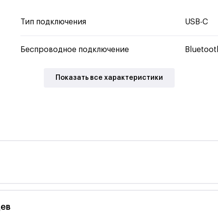
Тип подключения
USB-C
Беспроводное подключение
Bluetoot
Показать все характеристики
Возьмите музыку с собой
Stockwell II способен обеспечить более 20 часов
цев
воспроизведения музыки без подзарядки.