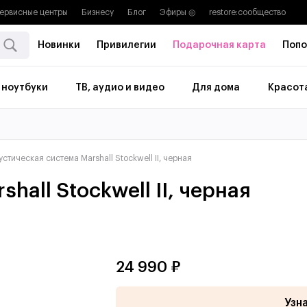
ервисные центры
Бизнесу
Блог
Эфиры ◎
restore:cообщество
Новинки
Привилегии
Подарочная карта
Попо
 ноутбуки
ТВ, аудио и видео
Для дома
Красота
устическая система Marshall Stockwell II, черная
hall Stockwell II, черная
24 990 ₽
Узн