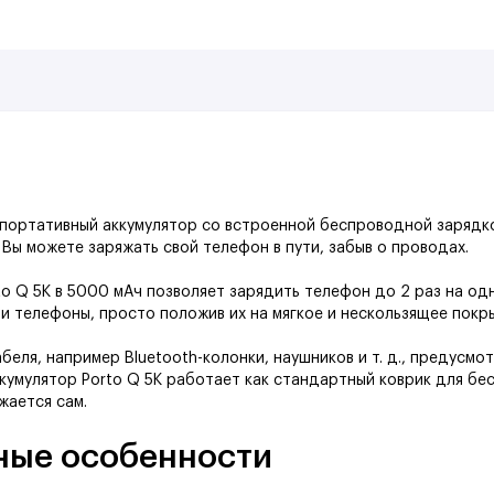
й портативный аккумулятор со встроенной беспроводной зарядко
ы можете заряжать свой телефон в пути, забыв о проводах.
to Q 5K в 5000 мАч позволяет зарядить телефон до 2 раз на од
ои телефоны, просто положив их на мягкое и нескользящее покры
беля, например Bluetooth-колонки, наушников и т. д., предусмо
кумулятор Porto Q 5K работает как стандартный коврик для бе
жается сам.
ные особенности