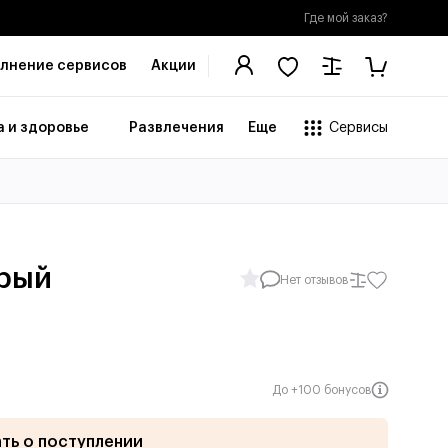
Где мой заказ?
лнение сервисов
Акции
 и здоровье
Развлечения
Еще
Сервисы
ерый
Нет отзывов
До +100 бонусов
ать о поступлении