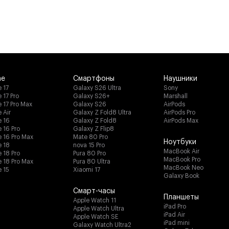
ne
Смартфоны
Наушники
 17
Galaxy S26 Ultra
Sony
 17 Pro
Galaxy S26+
Marshall
e 17 Pro Max
Galaxy S26
AirPods
 Air
Galaxy Z Fold8 Ultra
AirPods Pro
e 16
Galaxy Z Fold8
AirPods Max
 16 Pro
Galaxy Z Flip8
e 16 Pro Max
Mate 80 Pro
Ноутбуки
e 18
nova 15 Pro
MacBook Air
 18 Pro
Pura 80 Pro
MacBook Pro
e 18 Pro Max
Pura 80 Ultra
MacBook Neo
e 15
Xiaomi 17
Galaxy Book
Смарт-часы
Планшеты
Apple Watch 11
iPad Pro
Apple Watch Ultra
iPad Air
Apple Watch SE
iPad mini
Galaxy Watch Ultra2