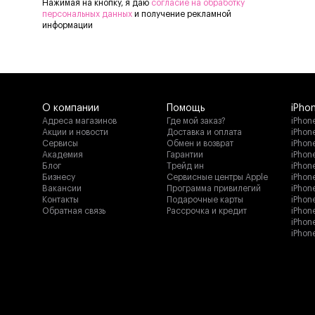
Нажимая на кнопку, я даю
согласие на обработку
персональных данных
и получение рекламной
информации
О компании
Помощь
iPho
Адреса магазинов
Где мой заказ?
iPhone
Акции и новости
Доставка и оплата
iPhone
Сервисы
Обмен и возврат
iPhon
Академия
Гарантии
iPhone
Блог
Трейд ин
iPhon
Бизнесу
Сервисные центры Apple
iPhone
Вакансии
Программа привилегий
iPhon
Контакты
Подарочные карты
iPhon
Обратная связь
Рассрочка и кредит
iPhone
iPhon
iPhon