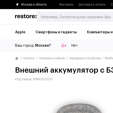
Москва и область
Магазины
Доставка и оплата
С
Apple
Смартфоны и гаджеты
Компьютеры и
Ваш город
Москва?
Да
Нет
Каталог
Питание и кабели
Зарядные устройства
Mosh
Внешний аккумулятор с БЗ
Код товара: 99MO022213