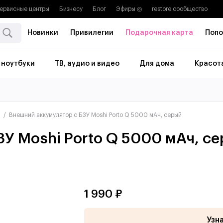
ервисные центры
Бизнесу
Блог
Эфиры ◎
restore:cообщество
Новинки
Привилегии
Подарочная карта
Попо
 ноутбуки
ТВ, аудио и видео
Для дома
Красота
i
Внешний аккумулятор с БЗУ Moshi Porto Q 5000 мАч, серый
У Moshi Porto Q 5000 мАч, с
1 990 ₽
Узн