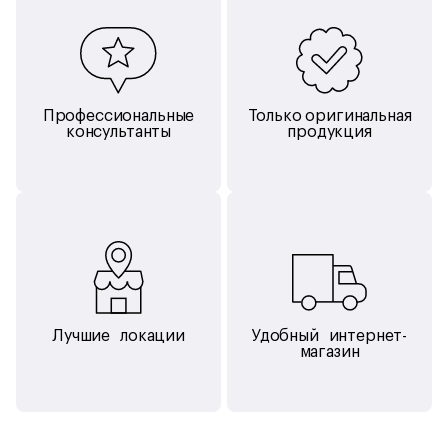
Датчики утечки по краям на бампере
Основные технологии эффективно сочетаются и
обеспечивают динамическую регулировку пневматической
подушки во время высокоскоростных возвратно-
поступательных движений чистящих салфеток,
Профессиональные
Только оригинальная
герметичное соединение и сбалансированное усилие для
консультанты
продукция
достиения высокой точности при автоматической мойке
окон.
Всасывание с улучшенной герметичностью
Увеличенная на 40% площадь всасывания и улучшенный
герметичный дизайн надежно фиксируют HOBOT на
вертикальных поверхностях и эффективно удаляют пыль и
грязь. Сила всасывания в 4800 Па позволяет HOBOT
двигаться устойчиво вверх и вниз без скольжения.
Лучшие локации
Удобный интернет-
магазин
Предназначен для очистки стекла любой толщины
HOBOT специально разработан для работы со стеклом
любой толщины и дизайна.