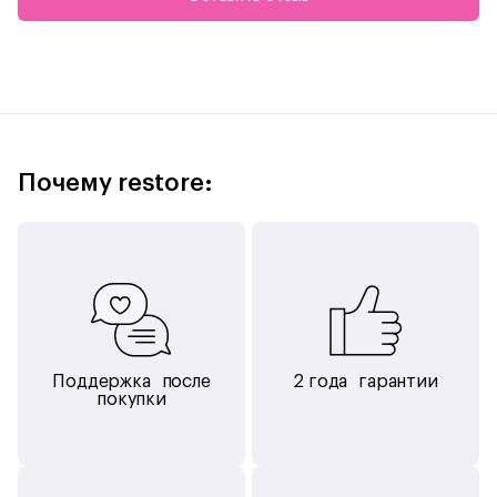
Высокая надежность конструкции
Авторегулируемая пневматическая площадка
автоматически управляет приводом и поддерживает
сбалансированное усилие между гусеницами и чистящими
салфетками.
Двойные чистящие салфетки
Почему restore:
HOBOT-S7 Pro может двигаться быстрее и плавнее, чем
роботы других брендов, благодаря двойным салфеткам,
совершающим возвратно-поступательное движение, что
значительно снижает трение.
Эффективное и элегантное движение на резных
гусеничных лентах
Поддержка после
2 года гарантии
Новые ленты, созданные по принципу протектора шин,
покупки
включают в себя резные зазоры для непревзойденного
сцепления и плавного перемещения по вертикальным
поверхностям.