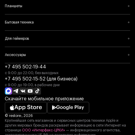
Планшеты
тщательной уборки
HOBOT запрограммирован на движение по
Бытовая техника
зигзагообразным маршрутам сначала по горизонтали, а
затем по вертикали, он тщательно протирает всю
поверхность окна, не пропуская ни одного пятна.
Для геймеров
Голосовая подсказка и креативный голос
Аксессуары
Проявите творчество и сделайте своего робота HOBOT
более индивидуальным, заменив голосовую подсказку по
+7 495 502-19-44
умолчанию на понравившийся вам голос и выражение лица.
с 9:00 до 22:00, без выходных
+7 495 502-15-52 (для бизнеса)
Встроенная батарея и система бесперебойного
с 9:00 до 19:00, в рабочие дни
питания
Скачайте мобильное приложение
В маловероятном случае внезапного отключения
электроэнергии встроенная система бесперебойного
питания (ИБП) позволяет HOBOT оставаться на месте в
© restore:, 2026
Крупнейшая сеть магазинов и сервисных центров техники Apple и
течение 20 минут с подачей непрерывного аудиосигнала.
других мировых брендов раскрывает информацию в сети Интернет на
странице
ООО «Интерфакс-ЦРКИ»
— информационного агентства,
Абсолютная безопасность