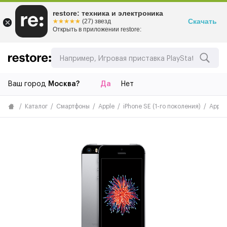
restore: техника и электроника
Скачать
☆☆☆☆☆
★★★★★
(27) звезд
Открыть в приложении restore:
Ваш город
Москва?
Да
Нет
Каталог
Смартфоны
Apple
iPhone SE (1-го поколения)
Apple