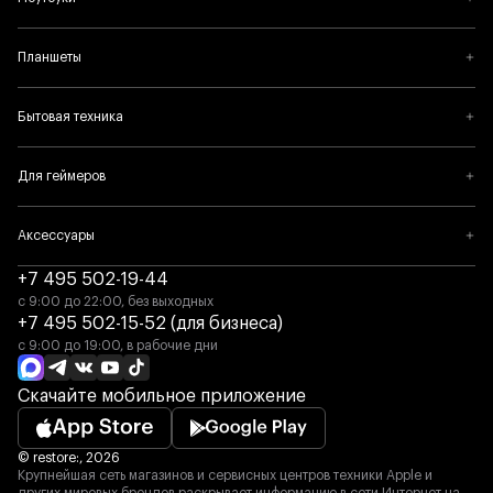
устройствах, поэтому вы можете в любой момент
посмотреть снимки, сделанные на прошлой неделе или
в прошлом году. Где бы вы ни находились.
Планшеты
Бытовая техника
Для геймеров
Аксессуары
Улучшенная безопасность.
Достаточно одного прикосновения.
+7 495 502-19-44
с 9:00 до 22:00, без выходных
Touch ID легко и безопасно разблокирует iPhone SE при
+7 495 502-15-52 (для бизнеса)
помощи отпечатка вашего пальца. Это идеальный пароль,
с 9:00 до 19:00, в рабочие дни
который невозможно подобрать, забыть или потерять.
Скачайте мобильное приложение
© restore:, 2026
Крупнейшая сеть магазинов и сервисных центров техники Apple и