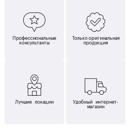
количества шагов и пройденного расстояния. Включить Siri
также стало намного проще, вам даже не придётся брать
iPhone в руки. Просто скажите: «Привет, Siri».
Профессиональные
Только оригинальная
консультанты
продукция
Единственная камера,
которая вам понадобится.
Ваши фотографии, сделаные при помощи 12-
мегапиксельной камеры iSight, будут чёткими
и детальными — как на iPhone 6s. Кроме того, вы можете
Лучшие локации
Удобный интернет-
снимать и редактировать видео 4K с разрешением
магазин
в четыре раза выше, чем HD- видео 1080p.