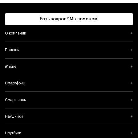
потому что Apple Pencil передаёт движения руки
с невероятной точностью и практически незаметной
задержкой.
Есть вопрос? Мы поможем!
О компании
Помощь
iPhone
Смартфоны
Смарт-часы
Наушники
Ноутбуки