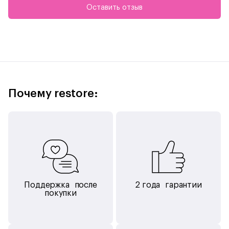
вы поймёте, насколько надёжно это крепление. Как только
Оставить отзыв
карандаш зафиксирован на устройстве, он автоматически
создаёт с ним пару и начинает заряжаться. А ещё у Apple
Pencil появились новые интерактивные возможности: можно
переключать инструменты двойным касанием, не отрываясь
от творческого процесса.
Почему restore:
Поддержка после
2 года гарантии
покупки