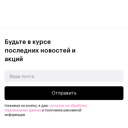
Будьте в курсе
последних новостей и
акций
Отправить
Нажимая на кнопку, я даю
согласие на обработку
Продвинутые технологии для изящных линий
персональных данных
и получение рекламной
информации
Apple Pencil оснащён множеством передовых технологий,
благодаря которым им так легко пользоваться. Может
даже показаться, что у вас в руках реальный карандаш,