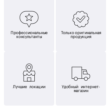
Профессиональные
Только оригинальная
консультанты
продукция
Умный инструмент для искусства. И не только
Apple Pencil — ваш идеальный помощник в моменты
вдохновения. Используйте его, чтобы записать идею,
нарисовать картину или набросать архитектурный эскиз.
Кроме того, в App Store есть множество приложений
с поддержкой Apple Pencil, которые позволяют делать
пометки и писать комментарии на разных документах. Это
такой удобный и универсальный инструмент, что вам
не захочется выпускать его из рук.
Лучшие локации
Удобный интернет-
магазин