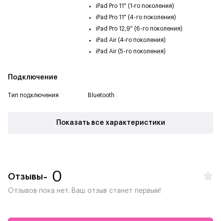
iPad Pro 11" (1‑го поколения)
iPad Pro 11" (4-го поколения)
iPad Pro 12,9" (6-го поколения)
iPad Air (4‑го поколения)
iPad Air (5-го поколения)
Подключение
Тип подключения
Bluetooth
Показать все характеристики
- 0
Отзывы
Отзывов пока нет. Ваш отзыв станет первым!
Теперь он может больше. И всё делается проще
Попробуйте примагнитить новый Apple Pencil к нужной
грани iPad Pro. Услышав приятный чёткий щелчок,