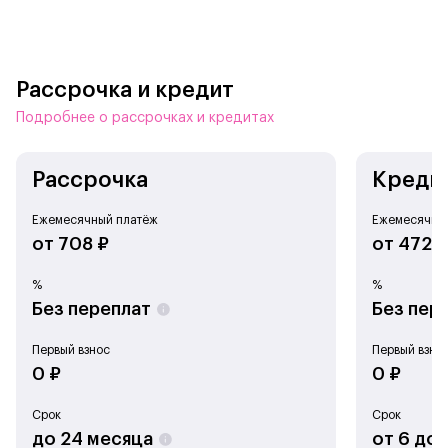
Рассрочка и кредит
Подробнее о рассрочках и кредитах
Рассрочка
Креди
Автоматическая подзарядка
Когда уровень зарядки аккумулятора достигает 50%,
Ежемесячный платёж
Ежемесячны
REDDY SE самостоятельно возвращается на зарядную
от 708 ₽
от 472 ₽
станцию. Это гарантирует, что он всегда будет готов
к работе, без необходимости постоянного контроля
%
%
со стороны пользователя.
Без переплат
Без пер
Первый взнос
Первый взно
0 ₽
0 ₽
Срок
Срок
до 24 месяца
от 6 до