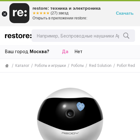
restore: техника и электроника
Скачать
☆☆☆☆☆
★★★★★
(27) звезд
Открыть в приложении restore:
Ваш город
Москва?
Да
Нет
Каталог
Роботы и игрушки
Роботы
Red Solution
Робот Red So