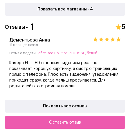
Безопасность вашего дома
Показать все магазины - 4
Камера с высоким разрешением также позволяет
контролировать обстановку в доме в режиме реального
- 1
5
Отзывы
времени. Это особенно полезно, если у вас есть дети или
домашние животные — робот станет вашим
дополнительным «оком» в их безопасности.
Дементьева Анна
11 месяцев назад
Отзыв о модели
Робот Red Solution REDDY SE, белый
Камера FULL HD с ночным видением реально
показывает хорошую картинку, я смотрю трансляцию
прямо с телефона. Плюс есть видеоняня: уведомления
приходят сразу, когда малыш просыпается. Для
родителей это огромная помощь.
Показать все отзывы
Оставить отзыв