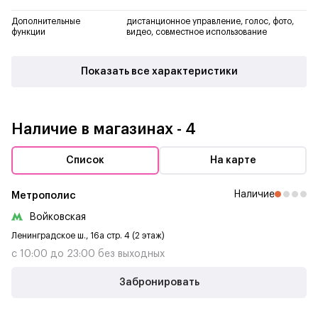
Дополнительные
дистанционное управление, голос, фото,
функции
видео, совместное использование
Показать все характеристики
Наличие в магазинах - 4
Список
На карте
Наличие
Метрополис
Войковская
Удобство общения с семьей
Ленинградское ш., 16а стр. 4 (2 этаж)
REDDY SE оснащен камерой FULL HD 1080P и микрофоном,
с 10:00 до 23:00 без выходных
что позволяет легко общаться с близкими, находясь
на расстоянии. Вы можете вести видеозвонки или
Забронировать
записывать видео, не пропуская важных моментов, где бы
вы ни находились.