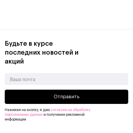
Дистанционное управление для максимального
комфорта
Вы можете управлять REDDY SE дистанционно через
смартфон или планшет, получая полный контроль над его
действиями. Это позволяет настроить его работу под
Будьте в курсе
ваши нужды, включая режимы фото, видео и голосового
взаимодействия.
последних новостей и
акций
Отправить
Нажимая на кнопку, я даю
согласие на обработку
персональных данных
и получение рекламной
информации