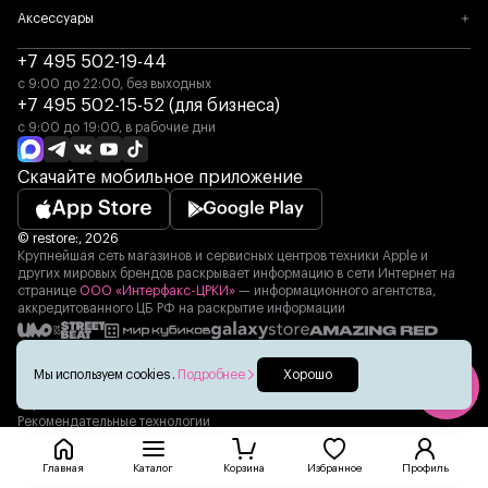
Аксессуары
+7 495 502-19-44
с 9:00 до 22:00, без выходных
+7 495 502-15-52 (для бизнеса)
с 9:00 до 19:00, в рабочие дни
Скачайте мобильное приложение
© restore:, 2026
Крупнейшая сеть магазинов и сервисных центров техники Apple и
других мировых брендов раскрывает информацию в сети Интернет на
странице
ООО «Интерфакс-ЦРКИ»
— информационного агентства,
аккредитованного ЦБ РФ на раскрытие информации
Оферта
Политика конфиденциальности
Мы используем cookies
.
Подробнее
Хорошо
Оферта для партнера
Участник
Карта сайта
Рекомендательные технологии
Главная
Каталог
Корзина
Избранное
Профиль